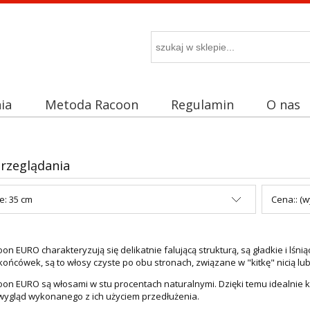
ia
Metoda Racoon
Regulamin
O nas
rzeglądania
e: 35 cm
Cena:: (w
on EURO charakteryzują się delikatnie falującą strukturą, są gładkie i lś
końcówek, są to włosy czyste po obu stronach, związane w "kitkę" nicią l
on EURO są włosami w stu procentach naturalnymi. Dzięki temu idealnie 
wygląd wykonanego z ich użyciem przedłużenia.