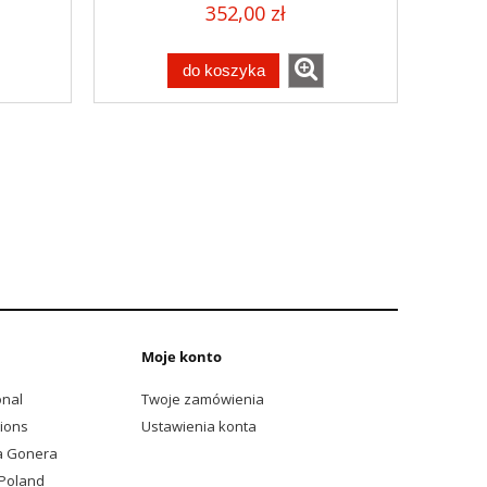
352,00 zł
do koszyka
Moje konto
onal
Twoje zamówienia
sions
Ustawienia konta
a Gonera
Poland