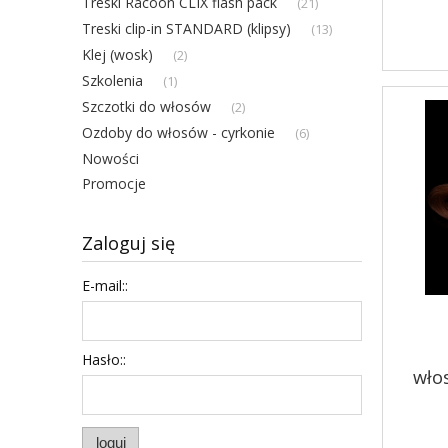
Treski Racoon CLIX flash pack
(21)
Treski clip-in STANDARD (klipsy)
(13)
Klej (wosk)
(2)
Szkolenia
(1)
Szczotki do włosów
(2)
Ozdoby do włosów - cyrkonie
(6)
Nowości
Promocje
Zaloguj się
E-mail::
Hasło::
wło
loguj