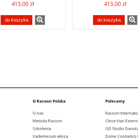
413,00 zł
413,00 zł
do koszyka
do koszyka
O Racoon Polska
Polecamy
O nas
Racoon Internati
Metoda Racoon
Cleve Hair Exten
Szkolenia
GD Studio Danut
Vademecum włosa
Dome Cosmetics 