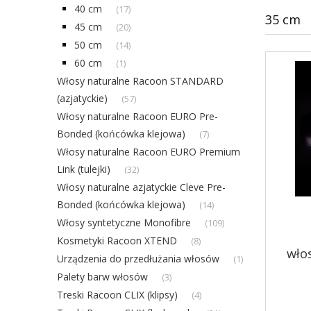
40 cm
(17)
35 cm
45 cm
(20)
50 cm
(14)
60 cm
(1)
Włosy naturalne Racoon STANDARD
(azjatyckie)
(57)
Włosy naturalne Racoon EURO Pre-
Bonded (końcówka klejowa)
(7)
Włosy naturalne Racoon EURO Premium
Link (tulejki)
(32)
Włosy naturalne azjatyckie Cleve Pre-
Bonded (końcówka klejowa)
(14)
Włosy syntetyczne Monofibre
(109)
Kosmetyki Racoon XTEND
(8)
wło
Urządzenia do przedłużania włosów
(1)
Palety barw włosów
(3)
Treski Racoon CLIX (klipsy)
(4)