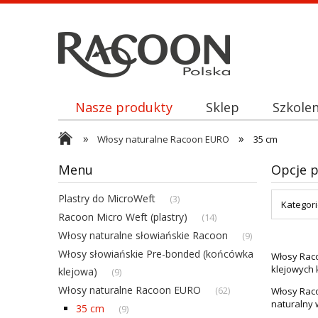
Nasze produkty
Sklep
Szkolen
»
»
Włosy naturalne Racoon EURO
35 cm
Menu
Opcje p
Plastry do MicroWeft
(3)
Kategori
Racoon Micro Weft (plastry)
(14)
Włosy naturalne słowiańskie Racoon
(9)
Włosy słowiańskie Pre-bonded (końcówka
Włosy Raco
klejowych 
klejowa)
(9)
Włosy naturalne Racoon EURO
(62)
Włosy Raco
naturalny 
35 cm
(9)