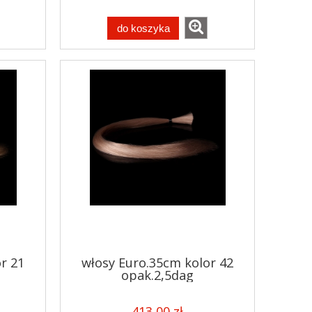
do koszyka
r 21
włosy Euro.35cm kolor 42
opak.2,5dag
413,00 zł